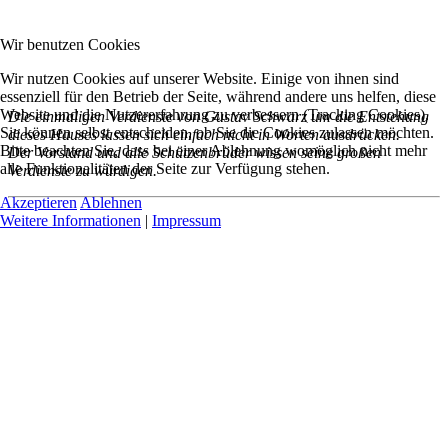
Wir benutzen Cookies
Wir nutzen Cookies auf unserer Website. Einige von ihnen sind
essenziell für den Betrieb der Seite, während andere uns helfen, diese
Website und die Nutzererfahrung zu verbessern (Tracking Cookies).
Die einmaligen Verdienste von Gustav Schwarz um die Entstehung
Sie können selbst entscheiden, ob Sie die Cookies zulassen möchten.
dieses Hauses lassen sich einfach nicht in Worten ausdrücken.
Bitte beachten Sie, dass bei einer Ablehnung womöglich nicht mehr
Der Vorstand und alle Schützenbrüder wissen seine großen
alle Funktionalitäten der Seite zur Verfügung stehen.
Verdienste zu würdigen.
Akzeptieren
Ablehnen
Weitere Informationen
|
Impressum